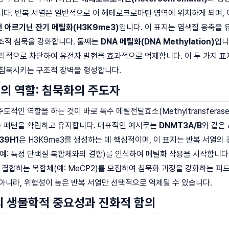
다. 반복 서열은 일반적으로 이 헤테로크로마틴 영역에 위치하게 되며, 
번 아르기닌 잔기 메틸화(H3K9me3)
입니다. 이 표지는 염색질 응축을 
 구조적 침묵을 강화합니다. 둘째는
DNA 메틸화(DNA Methylation)
입니
물리적으로 차단하여 유전자 발현을 효과적으로 억제합니다. 이 두 가지 
 침묵시키는 구조적 장벽을 형성합니다.
의 역할: 침묵화의 주도자
적인 역할을 하는 것이 바로 특수 메틸전달효소(Methyltransferas
 패턴을 확립하고 유지합니다. 대표적인 예시로는
DNMT3A/B
와 같은
39H1
은 H3K9me3를 생성하는 데 핵심적이며, 이 표지는 반복 서열의
예: 특정 단백질 복합체와의 결합)를 인식하여 메틸화 작용을 시작합니다.
 결합하는 복합체(예: MeCP2)를 모집하여 침묵화 과정을 강화하는 피
아니라, 위험성이 높은 반복 서열만 선택적으로 억제될 수 있습니다.
의 생물학적 중요성과 진화적 함의