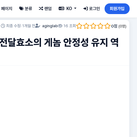
페이지
분류
랜덤
KO
로그인
회원가입
0
점
최종 수정: 1개월 전
aginglab
16 조회
(
0
명)
틸전달효소의 게놈 안정성 유지 역