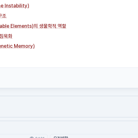
nstability)
구조
able Elements)의 생물학적 역할
 침묵화
etic Memory)