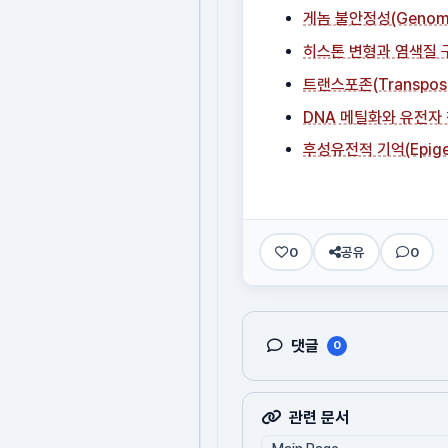
게놈 불안정성(Genome I
히스톤 변형과 염색질 
트랜스포존(Transpos
DNA 메틸화와 유전자
후성유전적 기억(Epigen
0
공유
0
댓글
0
관련 문서