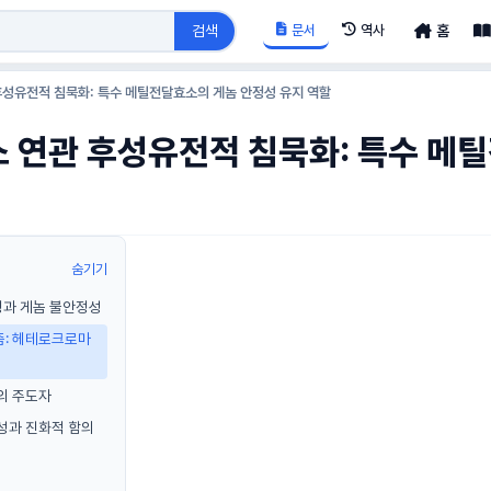
문서
역사
검색
홈
후성유전적 침묵화: 특수 메틸전달효소의 게놈 안정성 유지 역할
소 연관 후성유전적 침묵화: 특수 메
숨기기
특징과 게놈 불안정성
즘: 헤테로크로마
의 주도자
성과 진화적 함의