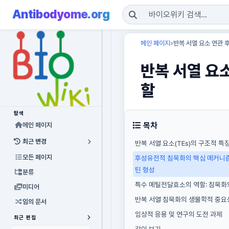
Antibodyome.org
메인 페이지
반복 서열 요소 연관 
»
반복 서열 요
할
탐색
목차
메인 페이지
최근 변경
반복 서열 요소(TEs)의 구조적 
모든 페이지
후성유전적 침묵화의 핵심 메커니
틴 형성
분류
특수 메틸전달효소의 역할: 침묵화
미디어
반복 서열 침묵화의 생물학적 중요
임의 문서
임상적 응용 및 연구의 도전 과제
최근 편집