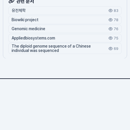
관련 문서
유전체학
83
Biowiki project
78
Genomic medicine
76
Appliedbiosystems.com
75
The diploid genome sequence of a Chinese
69
individual was sequenced
Antibodyome.org
1,291 문서
3 기여자
19,182 조회
80 오늘 방문
2,707 누적 방문
© 2026 바이오위키. All rights reserved.
Antibodyome.org — 생명과학 위키