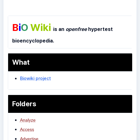
B
i
O
Wiki
is an
openfree
hypertest
bioencyclopedia.
What
Biowiki project
Folders
Analyze
Access
Advertise