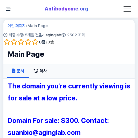
Antibodyome.org
메인 페이지
Main Page
»
최종 수정: 5개월 전
aginglab
2502 조회
0
점
(
0
명)
Main Page
문서
역사
The domain you're currently viewing is
for sale at a low price.
Domain For sale: $300. Contact:
suanbio@aginglab.com