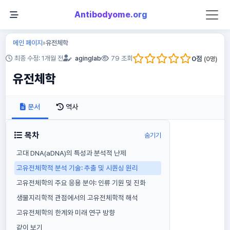
Antibodyome.org
메인 페이지
유전체학
»
0
점
최종 수정: 1개월 전
aginglab
79 조회
(
0
명)
유전체학
문서
역사
목차
숨기기
고대 DNA(aDNA)의 특성과 분석적 난제
고유전체학적 분석 기술: 추출 및 시퀀싱 원리
고유전체학의 주요 응용 분야: 인류 기원 및 진화
생물지리학적 관점에서의 고유전체학적 해석
고유전체학의 한계와 미래 연구 방향
같이 보기